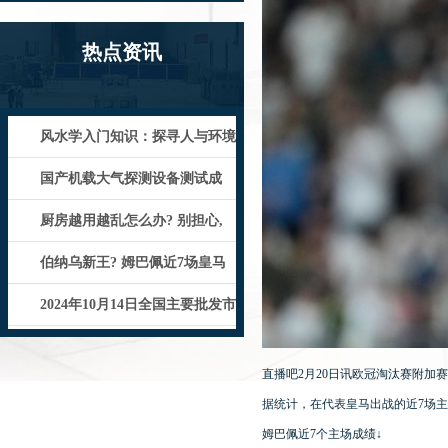
热点资讯
风水学入门知识：探寻人与环境
的和谐密码_合理布局_客厅_自然
国产机载大气探测设备测试成
功，关键技术获重大进展！
厨房越用越乱怎么办? 别担心,
教你这6招, 让厨房焕然一新
伯纳乌新王? 姆巴佩近7场皇马
主场比赛已收获8球1助攻
2024年10月14日全国主要批发市
场青苹果价格行情
直播吧2月20日讯欧冠淘汰赛附加
据统计，在代表皇马出战的近7场主
姆巴佩近7个主场成绩↓